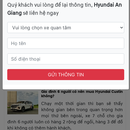
Hyundai đang có động thái giảm giá
Quý khách vui lòng để lại thông tin,
Hyundai An
cho 6 mẫu xe có VIN 2024 (sản xuất
Giang
sẽ liên hệ ngay
2024) là Santa Fe, Elantra, Accent… đời
mới nhất có mặt tại thị trường hiện nay.
Diễn đàn 500.000 thành viên nói gì về
Hyundai Stargazer?
Hyundai Stargazer xuất hiện trên 10
group tổng thành viên hơn 500.000
người đăng ảnh, thông tin về xe mỗi
ngày với những lời khen về giá thành rẻ, chở được nhiều
người, kiểu dáng đặc biệt.
GỬI THÔNG TIN
Gia đình 6 người có nên mua Hyundai Custin
không?
Chạy một thời gian thì bạn sẽ thấy
không gian bên trong quan trọng hơn
mọi thứ bên ngoài, xe 7 chỗ cho gia
đình 6 người luôn có hàng 2 rộng để ngồi, hàng 3 để đồ
khi không có thêm hành khách.