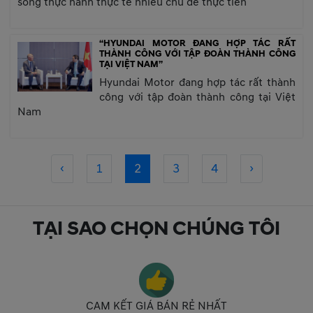
song thực hành thực tế nhiều chủ đề thực tiễn
“HYUNDAI MOTOR ĐANG HỢP TÁC RẤT
THÀNH CÔNG VỚI TẬP ĐOÀN THÀNH CÔNG
TẠI VIỆT NAM”
Hyundai Motor đang hợp tác rất thành
công với tập đoàn thành công tại Việt
Nam
‹
1
2
3
4
›
TẠI SAO CHỌN CHÚNG TÔI
CAM KẾT GIÁ BÁN RẺ NHẤT