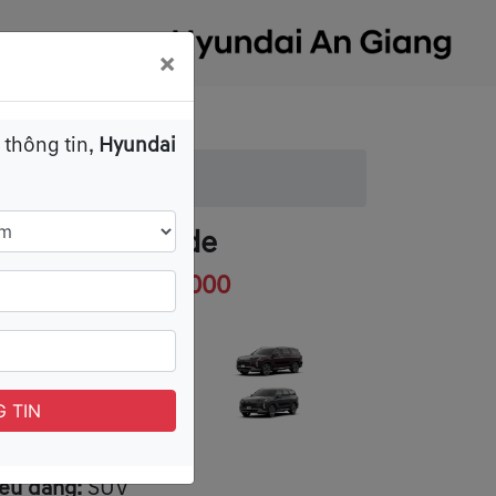
×
HỬ
TUYỂN DỤNG
 thông tin,
Hyundai
yundai Palisade
iá xe:
1,469,000,000
àu sắc:
 TIN
iểu dáng:
SUV