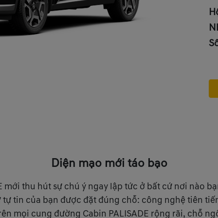
H
Nh
S
Diện mạo mới táo bạo
mới thu hút sự chú ý ngay lập tức ở bất cứ nơi nào bạ
Sự tự tin của bạn được đặt đúng chỗ: công nghệ tiên ti
ên mọi cung đường Cabin PALISADE rộng rãi, chỗ ngồi l