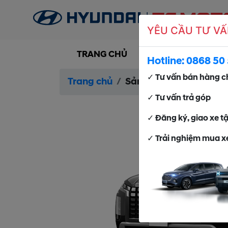
YÊU CẦU TƯ VẤ
TRANG CHỦ
SẢN PHẨM
DỊ
Hotline:
0868 50 
✓ Tư vấn bán hàng c
Trang chủ
Sản phẩm
Hyundai 
✓ Tư vấn trả góp
✓ Đăng ký, giao xe t
✓ Trải nghiệm mua xe