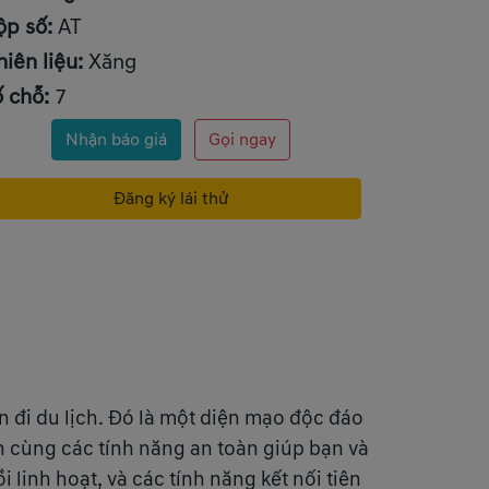
ộp số:
AT
iên liệu:
Xăng
ố chỗ:
7
Nhận báo giá
Gọi ngay
Đăng ký lái thử
n đi du lịch. Đó là một diện mạo độc đáo
ến cùng các tính năng an toàn giúp bạn và
inh hoạt, và các tính năng kết nối tiên