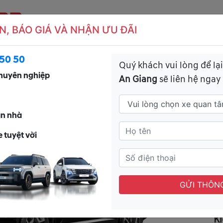
N, BÁO GIÁ VÀ NHẬN ƯU ĐÃI
CH VỤ
CSKH
TIN TỨC
ĐĂNG KÝ LÁI T
50 50
Quý khách vui lòng để lại
huyên nghiệp
An Giang
sẽ liên hệ ngay
Palisade
H
ận nhà
G
 tuyệt vời
M
GỬI THÔNG
K