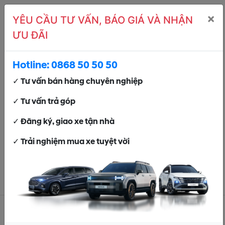
×
YÊU CẦU TƯ VẤN, BÁO GIÁ VÀ NHẬN
ƯU ĐÃI
Trang chủ
Tuyển dụng
Hotline:
0868 50 50 50
TIN TUYỂN DỤNG
✓ Tư vấn bán hàng chuyên nghiệp
✓ Tư vấn trả góp
[TUYỂN DỤNG] NHÂN VIÊN KINH DOANH
✓ Đăng ký, giao xe tận nhà
[TUYỂN DỤNG] NHÂN VIÊN KINH
DOANH
✓ Trải nghiệm mua xe tuyệt vời
TẠI SAO CHỌN CHÚNG TÔI