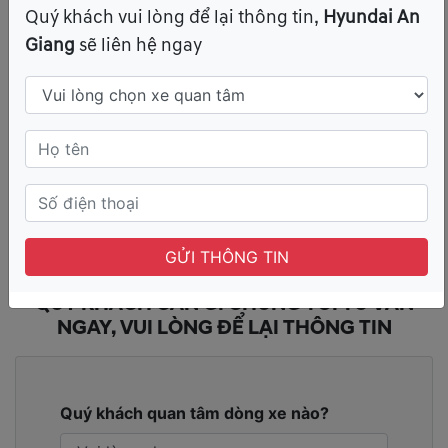
Quý khách vui lòng để lại thông tin,
Hyundai An
Giang
sẽ liên hệ ngay
CAM KẾT GIÁ BÁN RẺ NHẤT
ĐẠI LÝ KHUYẾN MÃI NHIỀU NHẤT
GỬI THÔNG TIN
CHĂM SÓC KHÁCH HÀNG NHIỆT TÌNH NHẤT
QUÝ KHÁCH CẦN GÌ CHÚNG TÔI TƯ VẤN
NGAY, VUI LÒNG ĐỂ LẠI THÔNG TIN
Quý khách quan tâm dòng xe nào?