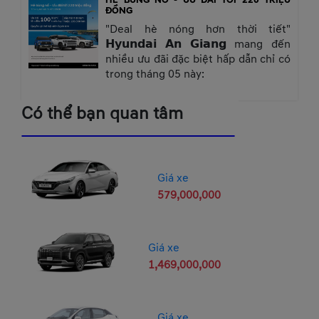
ĐỒNG
"Deal hè nóng hơn thời tiết"
𝗛𝘆𝘂𝗻𝗱𝗮𝗶 𝗔𝗻 𝗚𝗶𝗮𝗻𝗴 mang đến
nhiều ưu đãi đặc biệt hấp dẫn chỉ có
trong tháng 05 này:
Có thể bạn quan tâm
Giá xe
579,000,000
Giá xe
1,469,000,000
Giá xe