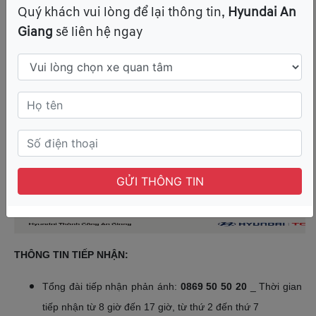
Hyundai Thành Công Việt Nam xử lý theo quy trình như sau:
Quý khách vui lòng để lại thông tin,
Hyundai An
Giang
sẽ liên hệ ngay
GỬI THÔNG TIN
THÔNG TIN TIẾP NHẬN:
Tổng đài tiếp nhận phản ánh:
0869 50 50 20
_ Thời gian
tiếp nhận từ 8 giờ đến 17 giờ, từ thứ 2 đến thứ 7