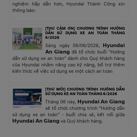
nghiệm hấp dẫn hơn, Hyundai Thành Công xin
thông báo:
[THƯ CẢM ƠN] CHƯƠNG TRÌNH HƯỚNG
DẪN SỬ DỤNG XE AN TOÀN THÁNG
6/2026
Sáng ngày 06/06/2026, 𝗛𝘆𝘂𝗻𝗱𝗮𝗶
𝗔𝗻 𝗚𝗶𝗮𝗻𝗴 đã tổ chức buổi "Hướng
dẫn sử dụng xe an toàn" dành cho Quý khách hàng
của Hyundai nhằm nâng cao kỹ năng, bổ trợ thêm
kiến thức về việc sử dụng xe một cách an toàn
[THƯ MỜI] CHƯƠNG TRÌNH HƯỚNG DẪN
SỬ DỤNG XE AN TOÀN THÁNG 6/2026
Tháng 06 này, 𝗛𝘆𝘂𝗻𝗱𝗮𝗶 𝗔𝗻 𝗚𝗶𝗮𝗻𝗴
sẽ tổ chức chương trình “Hướng dẫn
sử dụng xe an toàn” - buổi chia sẻ, kết nối giữa
𝗛𝘆𝘂𝗻𝗱𝗮𝗶 𝗔𝗻 𝗚𝗶𝗮𝗻𝗴 và Quý khách hàng.