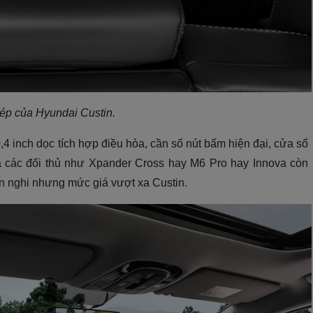
kép của Hyundai Custin.
4 inch dọc tích hợp điều hòa, cần số nút bấm hiện đại, cửa sổ
à các đối thủ như Xpander Cross hay M6 Pro hay Innova còn
tiện nghi nhưng mức giá vượt xa Custin.