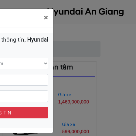
×
HỬ
TUYỂN DỤNG
 thông tin,
Hyundai
 lựa chọn sáng giá?
Có thể bạn quan tâm
Giá xe
1,469,000,000
 TIN
Giá xe
599,000,000