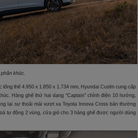
g phân khúc.
c tổng thể 4.950 x 1.850 x 1.734 mm, Hyundai Custin cung cấp
 khúc. Hàng ghế thứ hai dạng “Captain” chỉnh điện 10 hướng,
ang lại sự thoải mái vượt xa Toyota Innova Cross bản thường
 hoà tự động 2 vùng, cửa gió cho 3 hàng ghế được người dùng