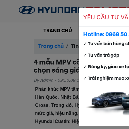
YÊU CẦU TƯ VẤ
TRANG CHỦ
SẢN PHẨM
DỊ
Hotline:
0868 50 
✓ Tư vấn bán hàng c
Trang chủ
Tin tức
4 mẫu MPV cỡ
✓ Tư vấn trả góp
4 mẫu MPV cỡ trung nhóm “tứ
✓ Đăng ký, giao xe t
chọn sáng giá?
✓ Trải nghiệm mua xe
By Admin - 09:50:09 17-04-2025
Phân khúc MPV tầm trung tại thị trường V
Hàn Quốc, Nhật Bản và Trung Quốc là Hyu
Cross. Trong đó, Hyundai Custin đang n
mức giá, hiệu năng, tiện nghi sử dụng.
Hyundai Custin: Hiện đại, đa dụng