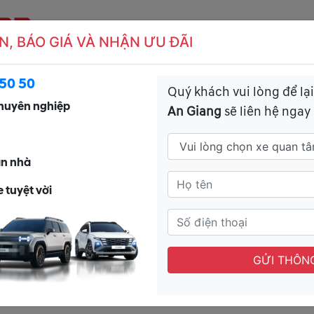
N, BÁO GIÁ VÀ NHẬN ƯU ĐÃI
CH VỤ
CSKH
TIN TỨC
ĐĂNG KÝ LÁI T
50 50
Quý khách vui lòng để lại
huyên nghiệp
An Giang
sẽ liên hệ ngay
 trung nhóm “tứ hoàng”: Hyundai Custin có là một
 hoàng”: Hyundai Custin có là một lựa
ận nhà
 tuyệt vời
iệt Nam đang chứng kiến cuộc so tài giữa 4 mẫu xe đến từ
ndai Custin, Kia Carnival, MG M6 Pro và Toyota Innova
ổi lên như một lựa chọn đáng mua nhờ sự kết hợp giữa
GỬI THÔNG