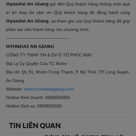
𝗛𝘆𝘂𝗻𝗱𝗮𝗶 𝗔𝗻 𝗚𝗶𝗮𝗻𝗴 gửi đến Quý khách hàng những món quà
tri ân thay lời cảm ơn Quý khách hàng đã đồng hành cùng
𝗛𝘆𝘂𝗻𝗱𝗮𝗶 𝗔𝗻 𝗚𝗶𝗮𝗻𝗴, sự tham gia của Quý khách hàng đã góp
phần tạo nên thành công cho chương trình
—---------------------------------------
𝗛𝗬𝗨𝗡𝗗𝗔𝗜 𝗔𝗡 𝗚𝗜𝗔𝗡𝗚
CÔNG TY TNHH TM & DV Ô TÔ PHÚC ANH
Đại Lý Ủy Quyền Của TC Motor
Địa chỉ: QL.91, Khóm Trung Thạnh, P. Mỹ Thới, TP. Long Xuyên,
An Giang.
Website:
www.hyundaiangiang.com
Hotline Kinh Doanh: 0868505050
Hotline Dịch vụ: 0869505020
TIN LIÊN QUAN