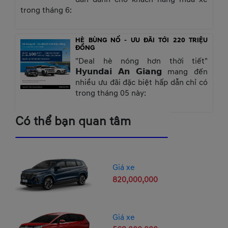
trong tháng 6:
HÈ BÙNG NỔ - ƯU ĐÃI TỚI 220 TRIỆU
ĐỒNG
"Deal hè nóng hơn thời tiết"
𝗛𝘆𝘂𝗻𝗱𝗮𝗶 𝗔𝗻 𝗚𝗶𝗮𝗻𝗴 mang đến
nhiều ưu đãi đặc biệt hấp dẫn chỉ có
trong tháng 05 này:
Có thể bạn quan tâm
Giá xe
820,000,000
Giá xe