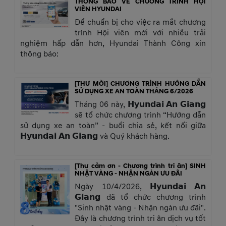
THÔNG BÁO VỀ CHƯƠNG TRÌNH HỘI
VIÊN HYUNDAI
Để chuẩn bị cho việc ra mắt chương
trình Hội viên mới với nhiều trải
nghiệm hấp dẫn hơn, Hyundai Thành Công xin
thông báo:
[THƯ MỜI] CHƯƠNG TRÌNH HƯỚNG DẪN
SỬ DỤNG XE AN TOÀN THÁNG 6/2026
Tháng 06 này, 𝗛𝘆𝘂𝗻𝗱𝗮𝗶 𝗔𝗻 𝗚𝗶𝗮𝗻𝗴
sẽ tổ chức chương trình “Hướng dẫn
sử dụng xe an toàn” - buổi chia sẻ, kết nối giữa
𝗛𝘆𝘂𝗻𝗱𝗮𝗶 𝗔𝗻 𝗚𝗶𝗮𝗻𝗴 và Quý khách hàng.
[Thư cảm ơn - Chương trình tri ân] SINH
NHẬT VÀNG - NHẬN NGÀN ƯU ĐÃI
Ngày 10/4/2026, 𝗛𝘆𝘂𝗻𝗱𝗮𝗶 𝗔𝗻
𝗚𝗶𝗮𝗻𝗴 đã tổ chức chương trình
"Sinh nhật vàng - Nhận ngàn ưu đãi".
Đây là chương trình tri ân dịch vụ tốt